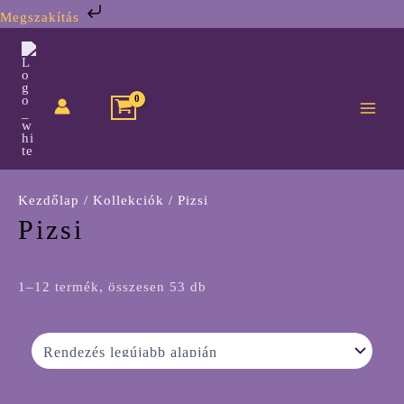
Skip
Megszakítás
to
Sorted
content
by
latest
Kezdőlap
/
Kollekciók
/ Pizsi
Pizsi
1–12 termék, összesen 53 db