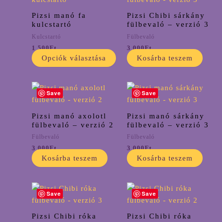
választhatók
terméknek
Pizsi manó fa
Pizsi Chibi sárkány
ki
több
kulcstartó
fülbevaló – verzió 3
variációja
Kulcstartó
Fülbevaló
van.
1 500
Ft
3 000
Ft
Opciók választása
Kosárba teszem
A
változatok
a
Save
Save
termékoldalon
választhatók
Pizsi manó axolotl
Pizsi manó sárkány
ki
fülbevaló – verzió 2
fülbevaló – verzió 3
Fülbevaló
Fülbevaló
3 000
Ft
3 000
Ft
Kosárba teszem
Kosárba teszem
Save
Save
Pizsi Chibi róka
Pizsi Chibi róka