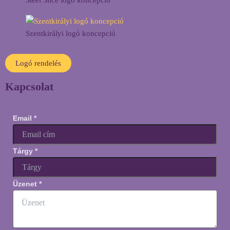
Steel Slice logó koncepció
Szentkirályi logó koncepció
Logó rendelés
Kapcsolat
Email
*
Tárgy
*
Üzenet
*