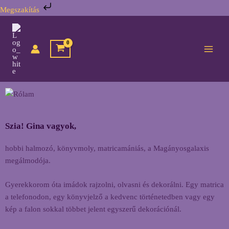
Skip
Megszakítás
to
content
Szia! Gina vagyok,
hobbi halmozó, könyvmoly, matricamániás, a Magányosgalaxis
megálmodója.
Gyerekkorom óta imádok rajzolni, olvasni és dekorálni. Egy matrica
a telefonodon, egy könyvjelző a kedvenc történetedben vagy egy
kép a falon sokkal többet jelent egyszerű dekorációnál.