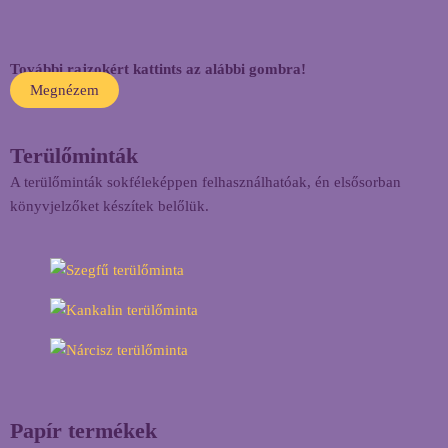
További rajzokért kattints az alábbi gombra!
Megnézem
Terülőminták
A terülőminták sokféleképpen felhasználhatóak, én elsősorban
könyvjelzőket készítek belőlük.
Papír termékek