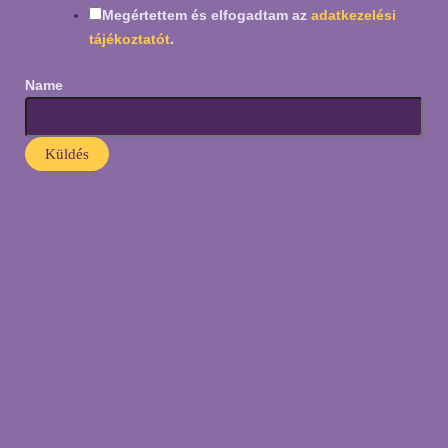
Megértettem és elfogadtam az
adatkezelési
tájékoztatót
.
Name
Küldés