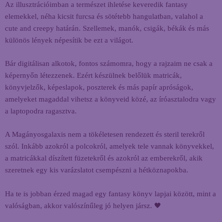
Az illusztrációimban a természet ihletése keveredik fantasy
elemekkel, néha kicsit furcsa és sötétebb hangulatban, valahol a
cute and creepy határán. Szellemek, manók, csigák, békák és más
különös lények népesítik be ezt a világot.
Bár digitálisan alkotok, fontos számomra, hogy a rajzaim ne csak a
képernyőn létezzenek. Ezért készülnek belőlük matricák,
könyvjelzők, képeslapok, poszterek és más papír apróságok,
amelyeket magaddal vihetsz a könyveid közé, az íróasztalodra vagy
a laptopodra ragasztva.
A Magányosgalaxis nem a tökéletesen rendezett és steril terekről
szól. Inkább azokról a polcokról, amelyek tele vannak könyvekkel,
a matricákkal díszített füzetekről és azokról az emberekről, akik
szeretnek egy kis varázslatot csempészni a hétköznapokba.
Ha te is jobban érzed magad egy fantasy könyv lapjai között, mint a
valóságban, akkor valószínűleg jó helyen jársz. 🖤