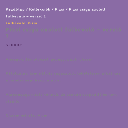
Kezdőlap
/
Kollekciók
/
Pizsi
/ Pizsi csiga axolotl
fülbevaló – verzió 1
Fülbevaló
,
Pizsi
Pizsi csiga axolotl fülbevaló – verzió
1
3 000
Ft
Anyagok: fémötvözet, gyöngy, papír charm
Kétoldalas, laminált és ragasztott, tökéletesen alkalmas
a mindennapi használatra.
Alapanyaga miatt könnyű, de csupán cseppálló és nem
vízálló.
Charm mérete: 4 cm