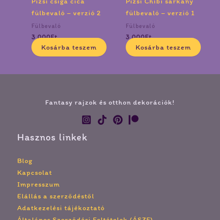
Pizsi csiga cica
Pizsi Chibi sárkány
fülbevaló – verzió 2
fülbevaló – verzió 1
Fülbevaló
Fülbevaló
3 000
Ft
3 000
Ft
Kosárba teszem
Kosárba teszem
Fantasy rajzok és otthon dekorációk!
Hasznos linkek
Blog
Kapcsolat
Impresszum
Elállás a szerződéstől
Adatkezelési tájékoztató
Általános Szerződési Feltételek (ÁSZF)