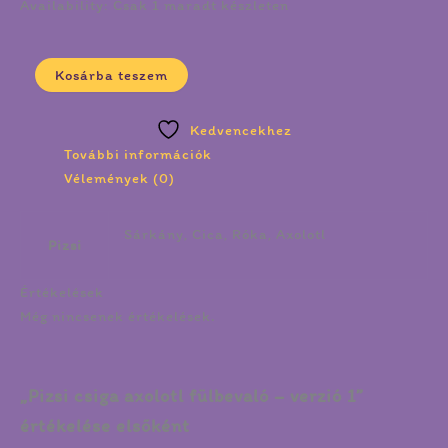
Availability:
Csak 1 maradt készleten
Kosárba teszem
Kedvencekhez
További információk
Vélemények (0)
Sárkány, Cica, Róka, Axolotl
Pizsi
Értékelések
Még nincsenek értékelések.
„Pizsi csiga axolotl fülbevaló – verzió 1”
értékelése elsőként