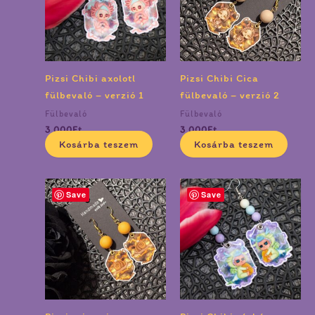
Pizsi Chibi axolotl
Pizsi Chibi Cica
fülbevaló – verzió 1
fülbevaló – verzió 2
Fülbevaló
Fülbevaló
3 000
Ft
3 000
Ft
Kosárba teszem
Kosárba teszem
Save
Save