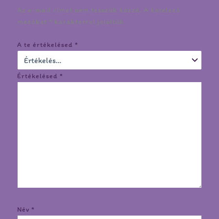
Az e-mail címet nem tesszük közzé.
A kötelező
mezőket
*
karakterrel jelöltük
A te értékelésed
*
Értékelésed
*
Név
*