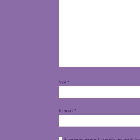
Név
*
E-mail
*
A nevem, e-mail címem, és webold