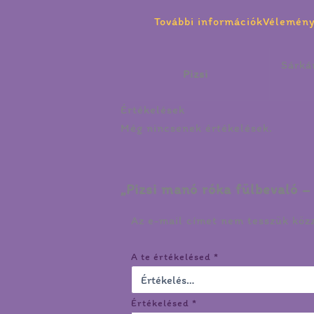
További információk
Vélemény
Sárká
Pizsi
Értékelések
Még nincsenek értékelések.
„Pizsi manó róka fülbevaló –
Az e-mail címet nem tesszük köz
A te értékelésed
*
Értékelésed
*