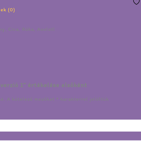
ek (0)
ny, Cica, Róka, Axolotl
 verzió 1” értékelése elsőként
zé.
A kötelező mezőket
*
karakterrel jelöltük