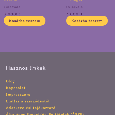
Fülbevaló
Fülbevaló
3 000
Ft
3 000
Ft
Kosárba teszem
Kosárba teszem
Hasznos linkek
Blog
Kapcsolat
Impresszum
Elállás a szerződéstől
Adatkezelési tájékoztató
Általános Szerződési Feltételek (ÁSZF)