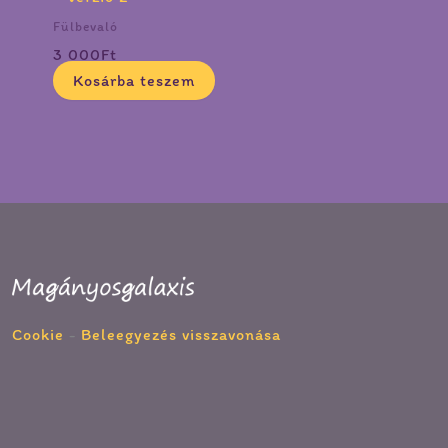
Fülbevaló
3 000
Ft
Kosárba teszem
Cookie
-
Beleegyezés visszavonása