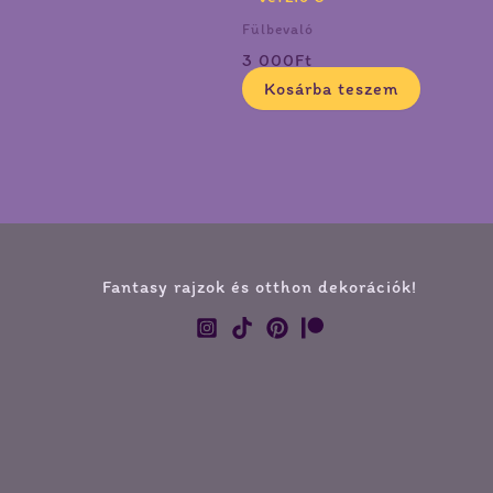
Fülbevaló
3 000
Ft
Kosárba teszem
Fantasy rajzok és otthon dekorációk!