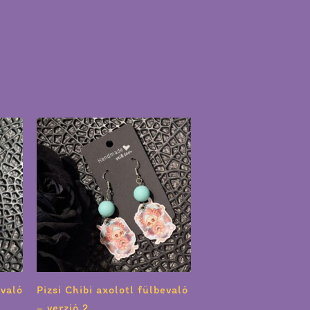
evaló
Pizsi Chibi axolotl fülbevaló
– verzió 2