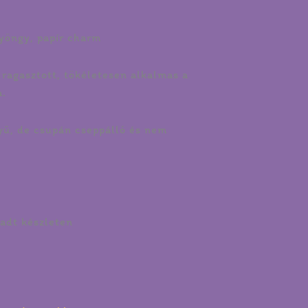
yöngy, papír charm
 ragasztott, tökéletesen alkalmas a
a.
yű, de csupán cseppálló és nem
adt készleten