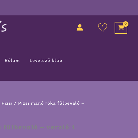
♡
Rólam
Levelező klub
/
Pizsi
/ Pizsi manó róka fülbevaló –
 fülbevaló – verzió 1