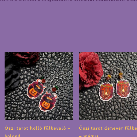
Őszi tarot holló fülbevaló –
Őszi tarot denevér fülb
bolond
– mágus