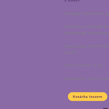
3 000
Ft
Anyagok: fémötvözet, g
Kétoldalas, laminált és
mindennapi használatr
Alapanyaga miatt könn
vízálló.
Charm mérete: 4 cm
Availability:
Csak 1 mar
Kosárba teszem