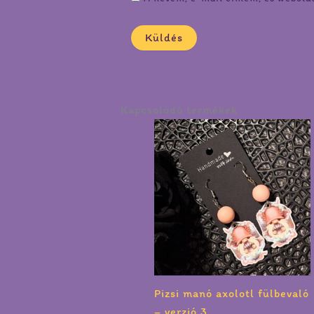
Kapcsolódó termékek
Pizsi manó axolotl fülbevaló
– verzió 3