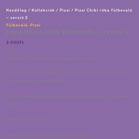
Kezdőlap
/
Kollekciók
/
Pizsi
/ Pizsi Chibi róka fülbevaló
– verzió 2
Fülbevaló
,
Pizsi
Pizsi Chibi róka fülbevaló – verzió 2
3 000
Ft
Anyagok: fémötvözet, gyöngy, papír charm
Kétoldalas, laminált és ragasztott, tökéletesen alkalmas
a mindennapi használatra.
Alapanyaga miatt könnyű, de csupán cseppálló és nem
vízálló.
Charm mérete: 4 cm
Availability:
Csak 1 maradt készleten