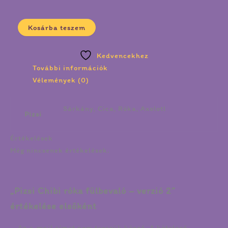
Kosárba teszem
Kedvencekhez
További információk
Vélemények (0)
Sárkány, Cica, Róka, Axolotl
Pizsi
Értékelések
Még nincsenek értékelések.
„Pizsi Chibi róka fülbevaló – verzió 2”
értékelése elsőként
Az e-mail címet nem tesszük közzé.
A kötelező