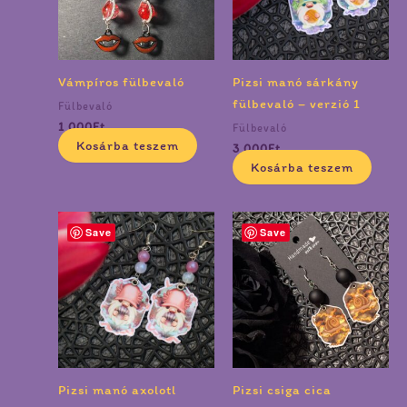
Vámpíros fülbevaló
Pizsi manó sárkány
fülbevaló – verzió 1
Fülbevaló
1 000
Ft
Fülbevaló
Kosárba teszem
3 000
Ft
Kosárba teszem
Save
Save
Pizsi manó axolotl
Pizsi csiga cica