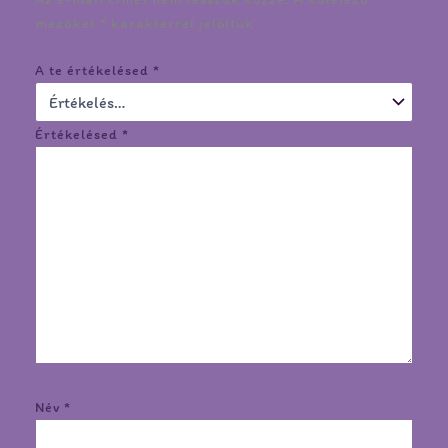
mezőket
*
karakterrel jelöltük
A te értékelésed
*
Értékelésed
*
Név
*