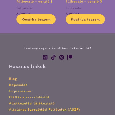
fülbevaló – verzió 1
fülbevaló – verzió 3
Fülbevaló
Fülbevaló
3 000
Ft
3 000
Ft
Kosárba teszem
Kosárba teszem
Fantasy rajzok és otthon dekorációk!
Hasznos linkek
Blog
Kapcsolat
Impresszum
Elállás a szerződéstől
Adatkezelési tájékoztató
Általános Szerződési Feltételek (ÁSZF)