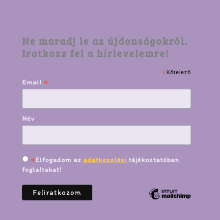
Ne maradj le az újdonságokról.
Iratkozz fel a hírlevelemre!
*
Kötelező
*
Email
Név
*
Elfogadom az
adatkezelési
tájékoztatóban
foglaltakat!