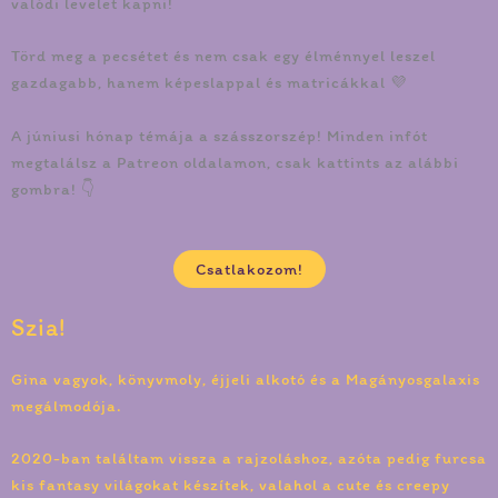
valódi levelet kapni!
Törd meg a pecsétet és nem csak egy élménnyel leszel
gazdagabb, hanem képeslappal és matricákkal 💜
A júniusi hónap témája a szásszorszép! Minden infót
megtalálsz a Patreon oldalamon, csak kattints az alábbi
gombra! 👇
Csatlakozom!
Szia!
Gina vagyok, könyvmoly, éjjeli alkotó és a Magányosgalaxis
megálmodója.
2020-ban találtam vissza a rajzoláshoz, azóta pedig furcsa
kis fantasy világokat készítek, valahol a cute és creepy