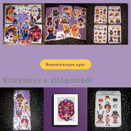
Boszorkányos nyár
Kitekintés a világomból