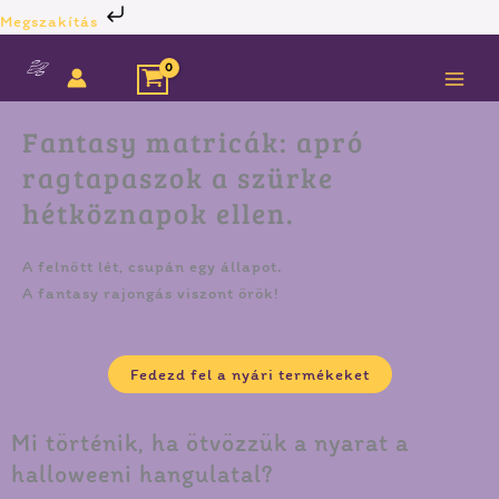
Skip
Megszakítás
to
content
Fantasy matricák: apró
ragtapaszok a szürke
hétköznapok ellen.
A felnőtt lét, csupán egy állapot.
A fantasy rajongás viszont örök!
Fedezd fel a nyári termékeket
Mi történik, ha ötvözzük a nyarat a
halloweeni hangulatal?