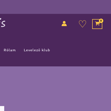
♡
Rólam
Levelező klub
ny:
Ennek