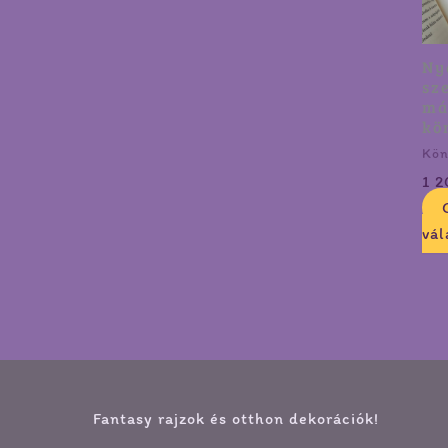
Ny
sz
má
kö
Kön
1 
vál
Fantasy rajzok és otthon dekorációk!