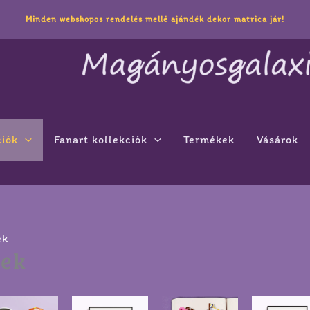
ted
Minden webshopos rendelés mellé ajándék dekor matrica jár!
est
ciók
Fanart kollekciók
Termékek
Vásárok
ek
mek
Ennek
Ártartomány:
Ennek
Ennek
Ártartomá