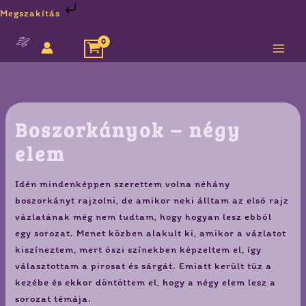
Skip
Megszakítás
to
content
Boszorkányok – négy
elem
Idén mindenképpen szerettem volna néhány
boszorkányt rajzolni, de amikor neki álltam az első rajz
vázlatának még nem tudtam, hogy hogyan lesz ebből
egy sorozat. Menet közben alakult ki, amikor a vázlatot
kiszíneztem, mert őszi színekben képzeltem el, így
választottam a pirosat és sárgát. Emiatt került tűz a
kezébe és ekkor döntöttem el, hogy a négy elem lesz a
sorozat témája.