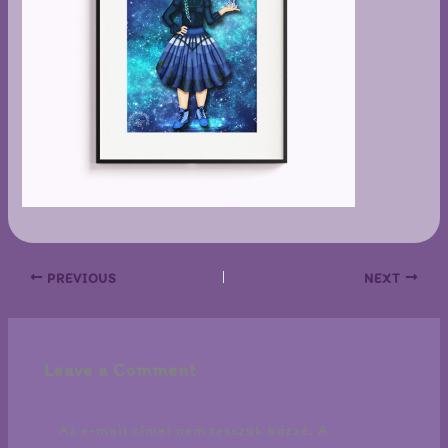
PREVIOUS
NEXT
Leave a Comment
Az e-mail címet nem tesszük közzé.
A