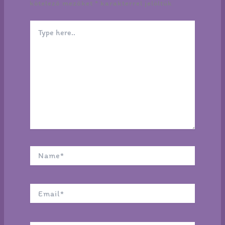
kötelező mezőket
*
karakterrel jelöltük
Type
here..
Name*
Email*