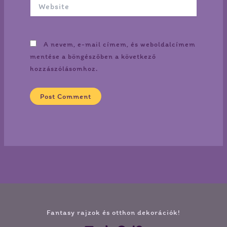
Website
A nevem, e-mail címem, és weboldalcímem
mentése a böngészőben a következő
hozzászólásomhoz.
Fantasy rajzok és otthon dekorációk!