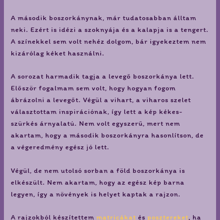
A második boszorkánynak, már tudatosabban álltam
neki. Ezért is idézi a szoknyája és a kalapja is a tengert.
A színekkel sem volt nehéz dolgom, bár igyekeztem nem
kizárólag kéket használni.
A sorozat harmadik tagja a levegő boszorkánya lett.
Először fogalmam sem volt, hogy hogyan fogom
ábrázolni a levegőt. Végül a vihart, a viharos szelet
választottam inspirációnak, így lett a kép kékes-
szürkés árnyalatú. Nem volt egyszerű, mert nem
akartam, hogy a második boszorkányra hasonlítson, de
a végeredmény egész jó lett.
Végül, de nem utolsó sorban a föld boszorkánya is
elkészült. Nem akartam, hogy az egész kép barna
legyen, így a növények is helyet kaptak a rajzon.
A rajzokból készítettem
matricákat
és
posztereket
, ha