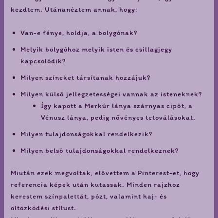
kezdtem. Utánanéztem annak, hogy:
Van-e fénye, holdja, a bolygónak?
Melyik bolygóhoz melyik isten és csillagjegy
kapcsolódik?
Milyen színeket társítanak hozzájuk?
Milyen külső jellegzetességei vannak az isteneknek?
Így kapott a Merkúr lánya szárnyas cipőt, a
Vénusz lánya, pedig nővényes tetoválásokat.
Milyen tulajdonságokkal rendelkezik?
Milyen belső tulajdonságokkal rendelkeznek?
Miután ezek megvoltak, elővettem a Pinterest-et, hogy
referencia képek után kutassak. Minden rajzhoz
kerestem színpalettát, pózt, valamint haj- és
öltözködési stílust.