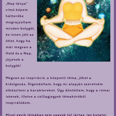
„Nap lánya”
című képem
hátterébe
megrajzoltam
minden bolygót,
és innen jött az
ötlet, hogy ha
már megvan a
Hold és a Nap,
jöjjenek a
bolygók!
Megvan az inspiráció, a központi téma, jöhet a
kidolgozás. Átgondoltam, hogy mi alapján szeretném
elkészíteni a karaktereket. Úgy döntöttem, hogy a római
istenek, illetve a csillagjegyek témaköréből
inspirálódom.
Mivel egyik témában sem vagyok túl jártas, így kutatni