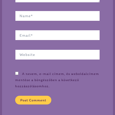
Name*
Email*
Website
A nevem, e-mail címem, és weboldalcímem
mentése a böngészőben a következő
hozzászólásomhoz.