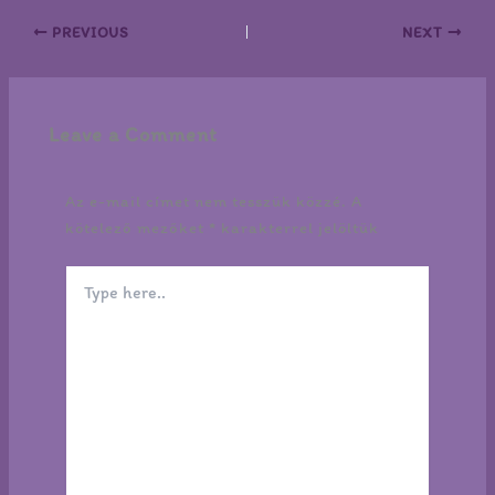
PREVIOUS
NEXT
Leave a Comment
Az e-mail címet nem tesszük közzé.
A
kötelező mezőket
*
karakterrel jelöltük
Type
here..