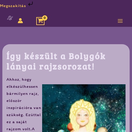
Skip
Megszakítás
to
content
Így készült a Bolygók
lányai rajzsorozat!
Ahhoz, hogy
elkészülhessen
bármilyen rajz,
először
inspirációra van
szükség. Ezúttal
ez a saját
rajzom volt.A