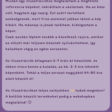
Miután egy illusztrációhoz megtaláltam a megfelelő
referencia képeket, nekiálltam a vázlatnak. Ha az kész
volt, hagytam egy napig. Ezt azért tartottam
szükségesnek, mert friss szemmel jobban látom a kép
hibáit. Ha másnap is jónak találtam, kidolgoztam a
képet.
Csak azután léptem tovább a következő rajzra, amikor
az előzőt már teljesen késznek nyilvánítottam, így
haladtam végig az egész sorozaton.
Az illusztrációk átlagosan 6-7 órán át készültek, és
ebben nincs benne a kutatás, az kb. 2-3 óra lehetett
képenként. Tehát a teljes sorozat nagyjából 64-80 óra
alatt készült el!
Az illusztrációkat teljes valójukban
itt
tudod megnézni!
A belőlük készült termékeket pedig a webshopban
megtalálod! 🙂