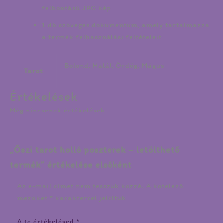
felbontású JPG kép
1 db szöveges dokumentum, amely tartalmazza
a termék felhasználási feltételeit
Bolond, Halál, Ördög, Mágus
Tarot
Értékelések
Még nincsenek értékelések.
„Őszi tarot holló poszterek – letölthető
termék” értékelése elsőként
Az e-mail címet nem tesszük közzé.
A kötelező
mezőket
*
karakterrel jelöltük
A te értékelésed
*