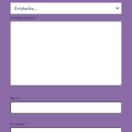
Értékelésed
*
Név
*
E-mail
*