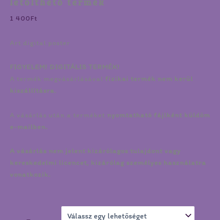
letölthető termék
1 400
Ft
Art digital poster
FIGYELEM! DIGITÁLIS TERMÉK!
A termék megvásárlásával
fizikai termék nem kerül
kiszállításra
.
A vásárlás után a terméket
nyomtatható fájlként küldöm
e-mailben.
A vásárlás nem jelent kizárólagos tulajdont vagy
kereskedelmi licencet, kizárólag személyes használatra
vonatkozik.