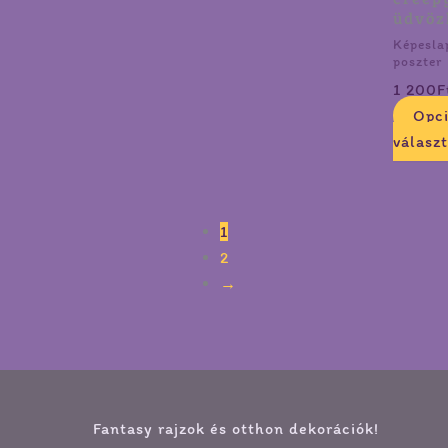
üdvöz
Képesla
poszter
1 200
F
Opc
válasz
1
2
→
Fantasy rajzok és otthon dekorációk!