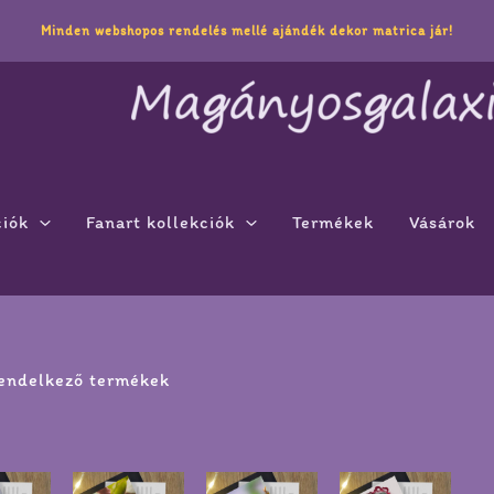
Minden webshopos rendelés mellé ajándék dekor matrica jár!
ciók
Fanart kollekciók
Termékek
Vásárok
rendelkező termékek
Ennek
Ennek
Ennek
Enne