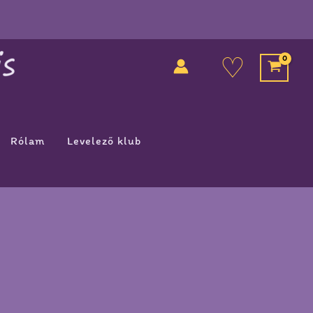
♡
Rólam
Levelező klub
k