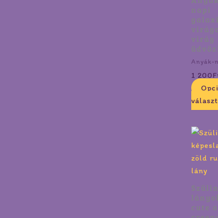
napi
galax
virág
virág
üdvöz
Anyák-n
1 200
F
Opc
válasz
Szüli
lányo
cute 
creep