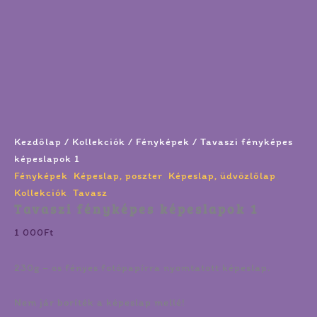
Kezdőlap
/
Kollekciók
/
Fényképek
/ Tavaszi fényképes
képeslapok 1
Fényképek
,
Képeslap, poszter
,
Képeslap, üdvözlőlap
,
Kollekciók
,
Tavasz
Tavaszi fényképes képeslapok 1
1 000
Ft
230g – os fényes fotópapírra nyomtatott képeslap.
Nem jár boríték a képeslap mellé!