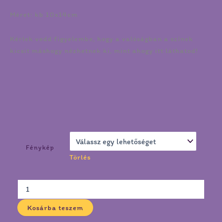
Méret: kb 10x14cm
Kérlek vedd figyelembe, hogy a valóságban a színek
kicsit máshogy nézhetnek ki, mint ahogy itt láthatod!
Fénykép
Törlés
Kosárba teszem