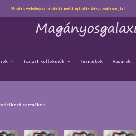
Minden webshopos rendelés mellé ajándék dekor matrica jár!
ciók
Fanart kollekciók
Termékek
Vásárok
rendelkező termékek