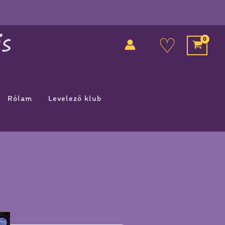
♡
Rólam
Levelező klub