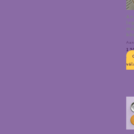
Aa
le
má
kö
Aan
1 2
vál
Árt
500
-
2
000