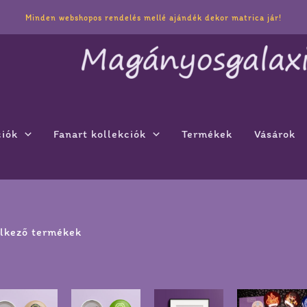
ted
Minden webshopos rendelés mellé ajándék dekor matrica jár!
est
ciók
Fanart kollekciók
Termékek
Vásárok
elkező termékek
artomány:
Ártartomány:
Ártartomány:
Ennek
Ennek
Ennek