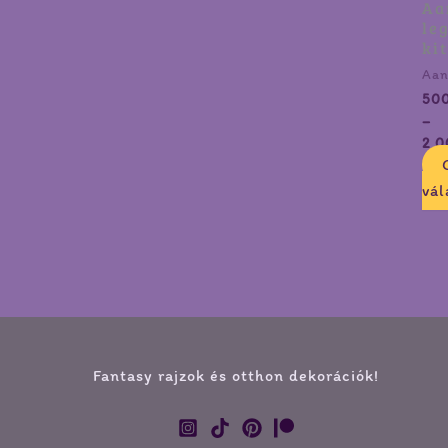
Aa
le
ki
Aan
50
–
2 0
vál
Fantasy rajzok és otthon dekorációk!