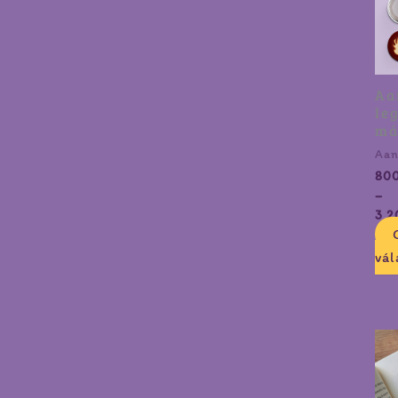
800
-
3
200
Aa
le
má
Aan
80
–
3 2
vál