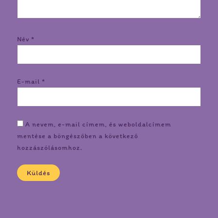
Név
*
E-mail
*
A nevem, e-mail címem, és weboldalcímem
mentése a böngészőben a következő
hozzászólásomhoz.