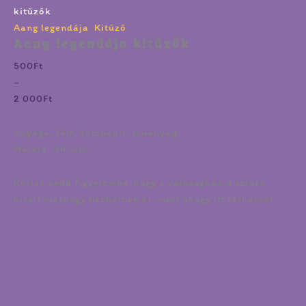
kitűzők
Aang legendája
,
Kitűző
Aang legendája kitűzők
500
Ft
–
2 000
Ft
Anyaga: fém, fotópapír, műanyag
Mérete: 44 mm.
Kérlek vedd figyelembe, hogy a valóságban a színek
kicsit máshogy nézhetnek ki, mint ahogy itt láthatod!