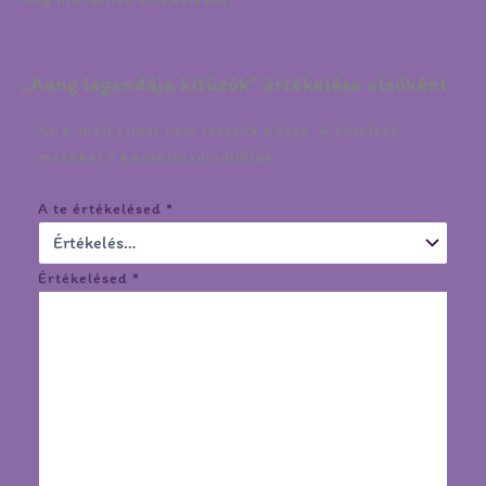
„Aang legendája kitűzők” értékelése elsőként
Az e-mail címet nem tesszük közzé.
A kötelező
mezőket
*
karakterrel jelöltük
A te értékelésed
*
Értékelésed
*