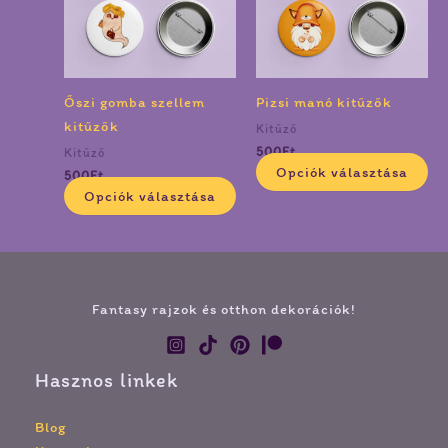
variációja
va
van.
va
A
A
változatok
vá
Őszi gomba szellem
Pizsi manó kitűzők
a
a
kitűzők
Kitűző
termékoldalon
te
500
Ft
Kitűző
választhatók
vá
Opciók választása
500
Ft
ki
ki
Opciók választása
Fantasy rajzok és otthon dekorációk!
Hasznos linkek
Blog