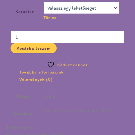
Karakter
Törlés
Kosárba teszem
Kedvencekhez
További információk
Vélemények (0)
Tömeg
0.5 g
Aang, Katara, Toph, Zuko, Mind
Karakter
Értékelések
Még nincsenek értékelések.