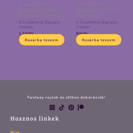
A Csodálatos
A Csodálatos
Digitális Cirkusz
Digitális Cirkusz
matrica csomag
matricaív
A Csodálatos Digitális
A Csodálatos Digitális
Cirkusz
Cirkusz
1 500
Ft
900
Ft
Kosárba teszem
Kosárba teszem
Fantasy rajzok és otthon dekorációk!
Hasznos linkek
Blog