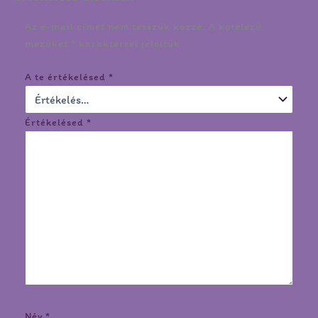
Az e-mail címet nem tesszük közzé.
A kötelező
mezőket
*
karakterrel jelöltük
A te értékelésed
*
Értékelésed
*
Név
*