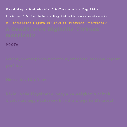
Kezdőlap
/
Kollekciók
/
A Csodálatos Digitális
Cirkusz
/ A Csodálatos Digitális Cirkusz matricaív
A Csodálatos Digitális Cirkusz
,
Matrica
,
Matricaív
A Csodálatos Digitális Cirkusz
matricaív
900
Ft
Félfényes öntapadós papírra nyomtatott, általam rajzolt
grafika.
Méret: kb. 10 x 7 cm
Kérlek vedd figyelembe, hogy a valóságban a színek
kicsit máshogy nézhetnek ki, mint ahogy itt láthatod!