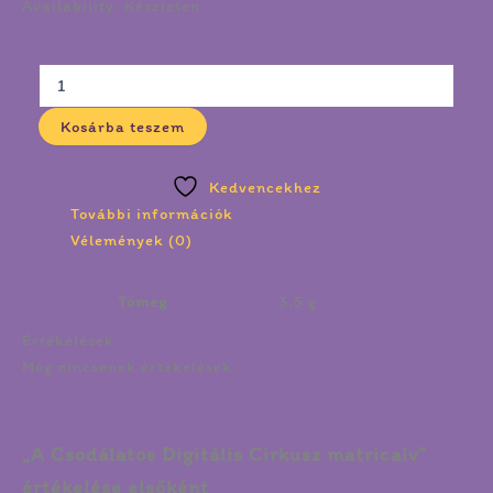
Availability:
Készleten
Kosárba teszem
Kedvencekhez
További információk
Vélemények (0)
Tömeg
3.5 g
Értékelések
Még nincsenek értékelések.
„A Csodálatos Digitális Cirkusz matricaív”
értékelése elsőként