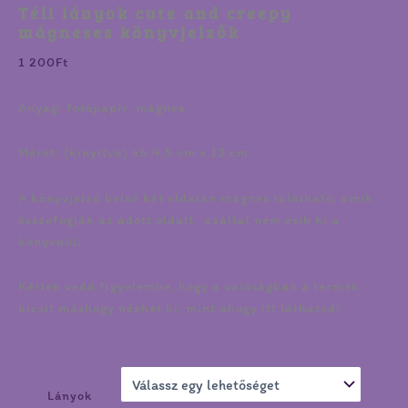
Téli lányok cute and creepy
mágneses könyvjelzők
1 200
Ft
Anyag: fotópapír, mágnes
Méret: (kinyitva) kb 4,5 cm x 13 cm
A könyvjelző belső két oldalán mágnes található, amik
összefogják az adott oldalt, ezáltal nem esik ki a
könyvből.
Kérlek vedd figyelembe, hogy a valóságban a termék
kicsit máshogy nézhet ki, mint ahogy itt láthatod!
Lányok