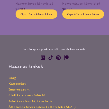
termékoldalon
te
Hagyományos könyvjelző
Hagyományos könyvjelző
választhatók
vá
900
Ft
900
Ft
ki
ki
Opciók választása
Opciók választása
Fantasy rajzok és otthon dekorációk!
Hasznos linkek
Blog
Kapcsolat
Impresszum
Elállás a szerződéstől
Adatkezelési tájékoztató
Általános Szerződési Feltételek (ÁSZF)