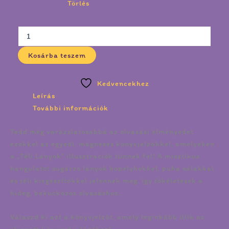
Törlés
Kosárba teszem
Kedvencekhez
Leírás
További információk
Tedd még varázslatosabbá az olvasási élményedet
ezekkel az egyedi, mágneses könyvjelzőkkel, amelyeken
a „Téli Lányok” illusztrációk tűnnek fel! A misztikus
hangulatot sugárzó lányok hópelyhekkel, puha sálakkal
és téli kiegészítőkkel jelennek meg, így tökéletesek a
hideg, bekuckózós olvasáshoz.
Válaszd ki azt a könyvjelzőt, amely leginkább illik az