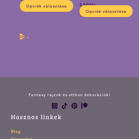
változatok
vá
3 500
Ft
Opciók választása
a
a
Opciók választása
termékoldalon
te
választhatók
vá
ki
ki
1
2
→
Fantasy rajzok és otthon dekorációk!
Hasznos linkek
Blog
Kapcsolat