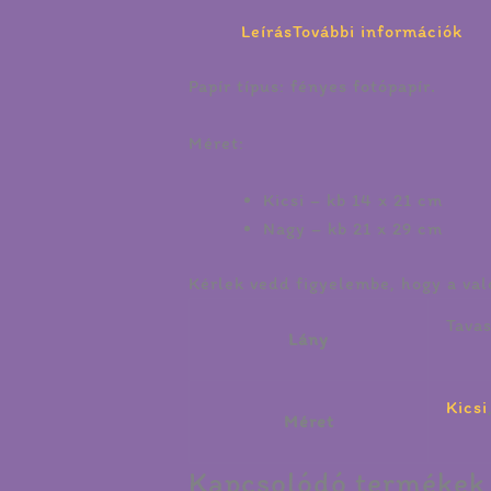
Leírás
További információk
Papír típus:
fényes fotópapír.
Méret:
Kicsi – kb 14 x 21 cm
Nagy – kb 21 x 29 cm
Kérlek vedd figyelembe, hogy a val
Tavas
Lány
Kicsi
Méret
Kapcsolódó termékek