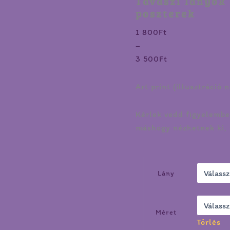
Tavaszi lányok 
poszterek
1 800
Ft
–
3 500
Ft
Art print (illusztráció 
Kérlek vedd figyelembe,
máshogy nézhetnek ki, 
Lány
Méret
Törlés