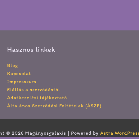
Hasznos linkek
Blog
Kapcsolat
Impresszum
Elállás a szerződéstől
Adatkezelési tájékoztató
Általános Szerződési Feltételek (ÁSZF)
ht © 2026 Magányosgalaxis | Powered by
Astra WordPres