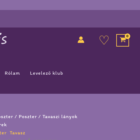
♡
Rólam
Levelező klub
oszter
/
Poszter
/ Tavaszi lányok
rek
ter
,
Tavasz