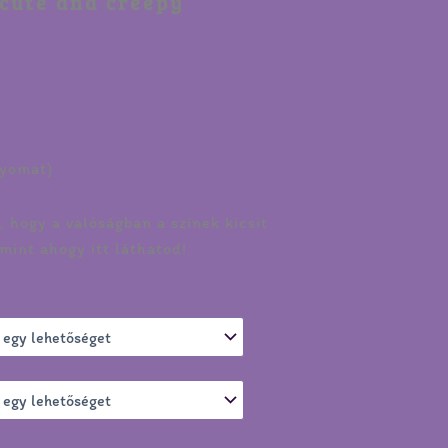
cute and creepy
nyomat)
 hogy a valóságban a színek kicsit
mint ahogy itt láthatod!