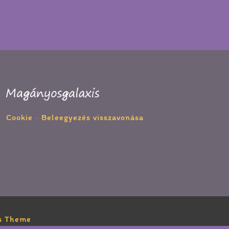
Cookie
-
Beleegyezés visszavonása
s Theme