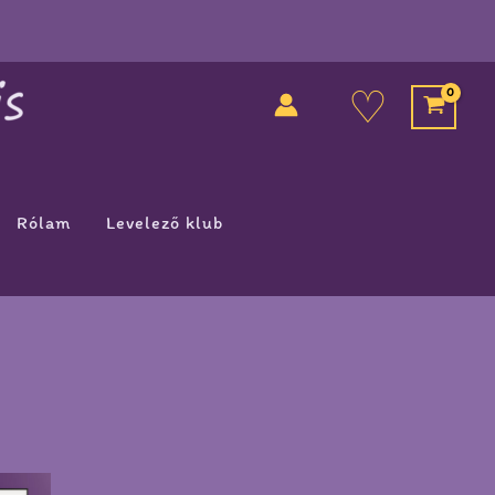
♡
Rólam
Levelező klub
omány:
Ennek