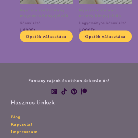
változatok
vá
Nyaraló szellemlány
Nyuszis cute and
a
a
mágneses könyvjelzők
creepy könyvjelzők
termékoldalon
te
Könyvjelző
Hagyományos könyvjelző
választhatók
vá
1 200
Ft
1 000
Ft
ki
ki
Opciók választása
Opciók választása
Fantasy rajzok és otthon dekorációk!
Hasznos linkek
Blog
Kapcsolat
Impresszum