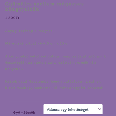
Gyümölcs szellem mágneses
könyvjelzők
1 200
Ft
Anyag: fotópapír, mágnes
Méret: (kinyitva) kb 4,5 cm x 13 cm
A könyvjelző belső két oldalán mágnes található, amik
összefogják az adott oldalt, ezáltal nem esik ki a
könyvből.
Kérlek vedd figyelembe, hogy a valóságban a színek
kicsit máshogy nézhetnek ki, mint ahogy itt láthatod!
Gyümölcsök