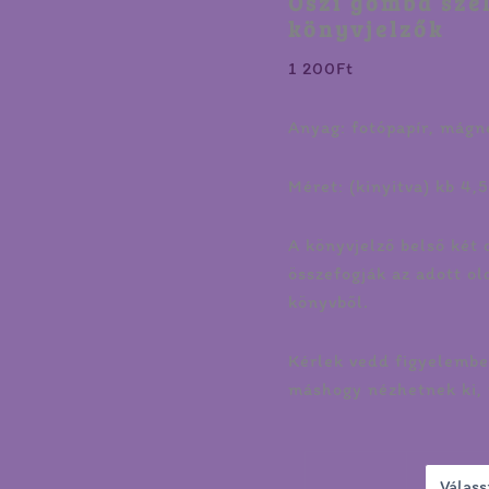
Őszi gomba sze
könyvjelzők
1 200
Ft
Anyag: fotópapír, mágn
Méret: (kinyitva) kb 4,
A könyvjelző belső két
összefogják az adott ol
könyvből.
Kérlek vedd figyelembe,
máshogy nézhetnek ki, 