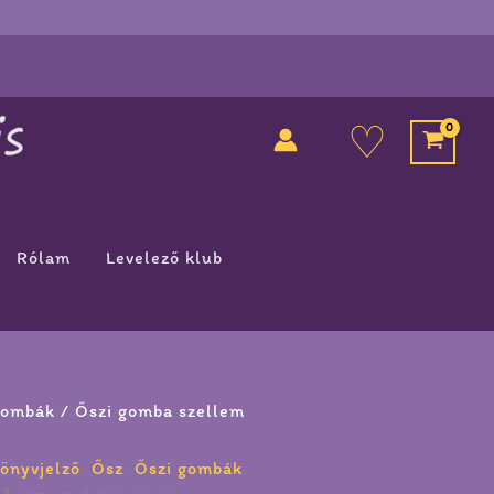
♡
Rólam
Levelező klub
gombák
/ Őszi gomba szellem
önyvjelző
,
Ősz
,
Őszi gombák