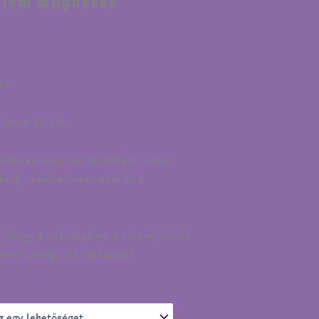
llem mágneses
es
5 cm x 13 cm
 oldalán mágnes található, amik
dalt, ezáltal nem esik ki a
 hogy a valóságban a színek kicsit
mint ahogy itt láthatod!