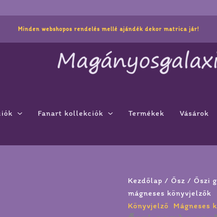
Őszi
gomba
Minden webshopos rendelés mellé ajándék dekor matrica jár!
szellem
mágneses
könyvjelzők
mennyiség
ciók
Fanart kollekciók
Termékek
Vásárok
Kezdőlap
/
Ősz
/
Őszi 
mágneses könyvjelzők
Könyvjelző
,
Mágneses k