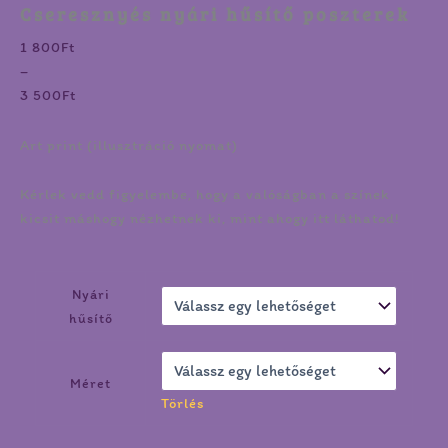
Cseresznyés nyári hűsítő poszterek
1 800
Ft
–
3 500
Ft
Art print (illusztráció nyomat)
Kérlek vedd figyelembe, hogy a valóságban a színek
kicsit máshogy nézhetnek ki, mint ahogy itt láthatod!
Nyári
hűsítő
Méret
Törlés