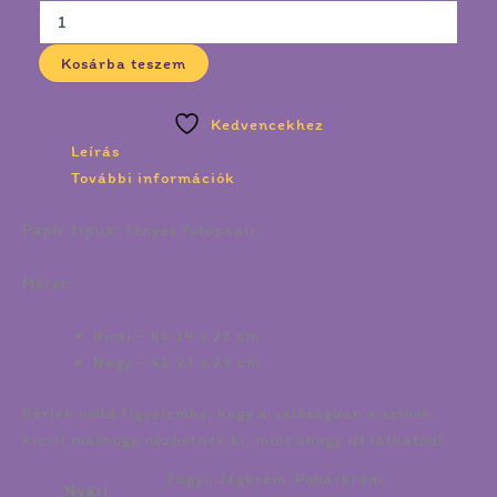
Kosárba teszem
Kedvencekhez
Leírás
További információk
Papír típus:
fényes fotópapír.
Méret:
Kicsi – kb 14 x 21 cm
Nagy – kb 21 x 29 cm
Kérlek vedd figyelembe, hogy a valóságban a színek
kicsit máshogy nézhetnek ki, mint ahogy itt láthatod!
Fagyi, Jégkrém, Pohárkrém,
Nyári