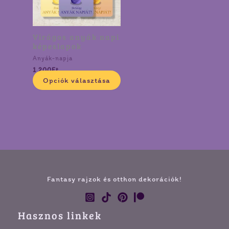
van.
A
változatok
Virágos anyák napi
a
képeslapok
termékoldalon
Anyák-napja
választhatók
1 200
Ft
ki
Opciók választása
Fantasy rajzok és otthon dekorációk!
Hasznos linkek