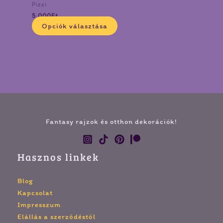
termékoldalon
Pizsi
választhatók
5 000
Ft
ki
Opciók választása
Fantasy rajzok és otthon dekorációk!
Hasznos linkek
Blog
Kapcsolat
Impresszum
Elállás a szerződéstől