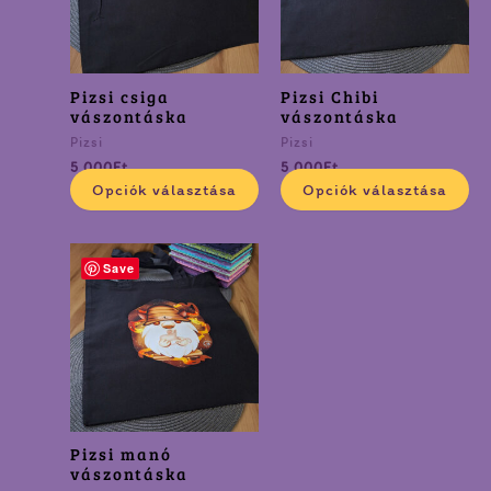
variációja
va
van.
va
A
A
változatok
vá
Pizsi csiga
Pizsi Chibi
a
a
vászontáska
vászontáska
termékoldalon
te
Pizsi
Pizsi
választhatók
vá
5 000
Ft
5 000
Ft
ki
ki
Opciók választása
Opciók választása
Ennek
Save
a
terméknek
több
variációja
van.
A
változatok
Pizsi manó
a
vászontáska