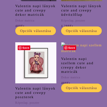
változatok
vál
Valentin napi lányok
Valentin napi lányok
a
a
cute and creepy
cute and creepy
termékoldalon
te
dekor matricák
üdvözlőlap
választhatók
vál
Dekor matrica
Képeslap, poszter
ki
ki
400
Ft
1 200
Ft
Opciók választása
Opciók választása
Ártartomány:
Ennek
En
Save
Save
1
a
a
800Ft
-
terméknek
te
Valentin napi
3
több
tö
szellem cute and
500Ft
creepy dekor
variációja
var
matricák
van.
va
Dekor matrica
A
A
400
Ft
változatok
vál
Opciók választása
Valentin napi lányok
a
a
cute and creepy
termékoldalon
te
poszterek
választhatók
vál
Képeslap, poszter