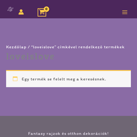
Megszakítás
Skip
to
content
Kezdőlap
/ “loveislove” címkével rendelkező termékek
loveislove
Egy termék se felelt meg a keresésnek.
Fantasy rajzok és otthon dekorációk!