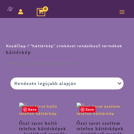
Megszakítás
Skip
Sorted
to
by
content
latest
Kezdőlap
/ “háttérkép” címkével rendelkező termékek
háttérkép
Mind a(z) 10 találat megjelenítve
Save
Save
Őszi tarot holló
Őszi tarot szellem
telefon háttérképek
telefon háttérképek
– letölthető termék
– letölthető termék