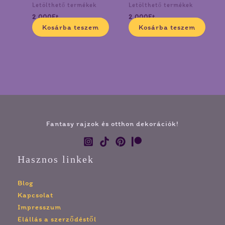
Letölthető termékek
Letölthető termékek
2 000
Ft
2 000
Ft
Kosárba teszem
Kosárba teszem
Fantasy rajzok és otthon dekorációk!
Hasznos linkek
Blog
Kapcsolat
Impresszum
Elállás a szerződéstől