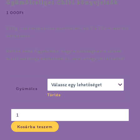
Gyümölcsliget Chibi könyvjelzők
1 000
Ft
230g – os fotópapírra nyomtatott, kb 5 x 15 cm méretű
könyvjelző.
Kérlek vedd figyelembe, hogy a valóságban a színek
kicsit máshogy nézhetnek ki, mint ahogy itt láthatod!
Gyümölcs
Törlés
Kosárba teszem